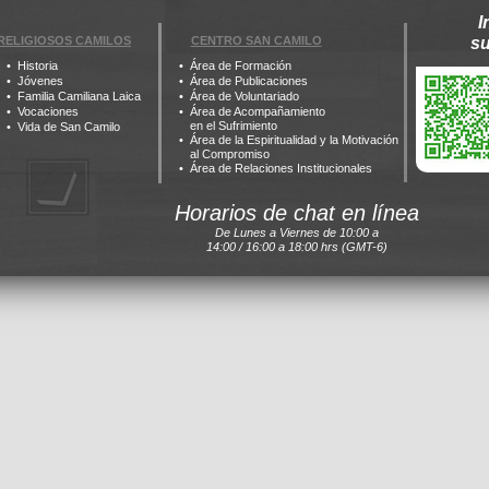
I
RELIGIOSOS CAMILOS
CENTRO SAN CAMILO
s
Historia
Área de Formación
Jóvenes
Área de Publicaciones
Familia Camiliana Laica
Área de Voluntariado
Vocaciones
Área de Acompañamiento
en el Sufrimiento
Vida de San Camilo
Área de la Espiritualidad y la Motivación
al Compromiso
Área de Relaciones Institucionales
Horarios de chat en línea
De Lunes a Viernes de 10:00 a
14:00 / 16:00 a 18:00 hrs (GMT-6)