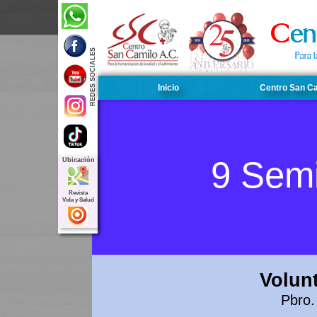
REDES SOCIALES
Inicio
Centro San C
9 Semi
Ubicación
Revista
Vida y Salud
Volunt
Pbro.