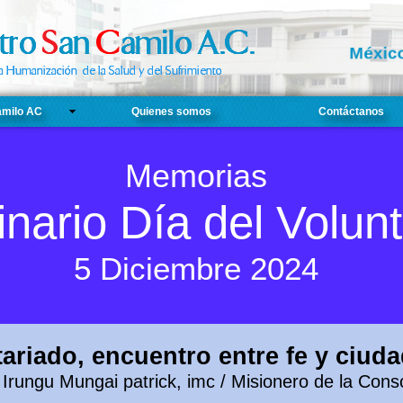
Méxic
amilo AC
Quienes somos
Contáctanos
Memorias
nario Día del Volun
5 Diciembre 2024
ariado, encuentro entre fe y ciud
 Irungu Mungai patrick, imc / Misionero de la Cons