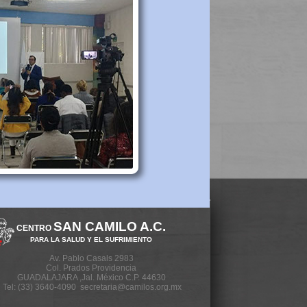
SAN CAMILO A.C.
CENTRO
PARA LA SALUD Y EL SUFRIMIENTO
Av. Pablo Casals 2983
Col. Prados Providencia
GUADALAJARA ,Jal. México C.P. 44630
Tel: (33) 3640-4090 secretaria@camilos.org.mx