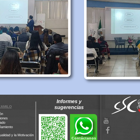
Informes y
CAMILO
sugerencias
ón
iones
iado
ñamiento
tualidad y la Motivación
Contáctanos