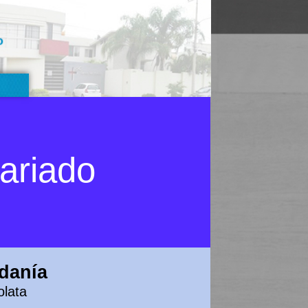
o
tariado
adanía
olata