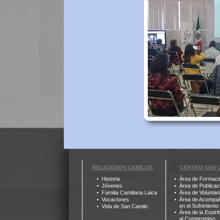
RELIGIOSOS CAMILOS
CENTRO SAN 
Historia
Área de Formaci
Jóvenes
Área de Publicac
Familia Camiliana Laica
Área de Voluntar
Vocaciones
Área de Acompa
en el Sufrimiento
Vida de San Camilo
Área de la Espiri
al Compromiso