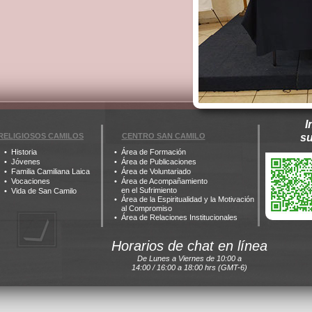
I
RELIGIOSOS CAMILOS
CENTRO SAN CAMILO
s
Historia
Área de Formación
Jóvenes
Área de Publicaciones
Familia Camiliana Laica
Área de Voluntariado
Vocaciones
Área de Acompañamiento
en el Sufrimiento
Vida de San Camilo
Área de la Espiritualidad y la Motivación
al Compromiso
Área de Relaciones Institucionales
Horarios de chat en línea
De Lunes a Viernes de 10:00 a
14:00 / 16:00 a 18:00 hrs (GMT-6)