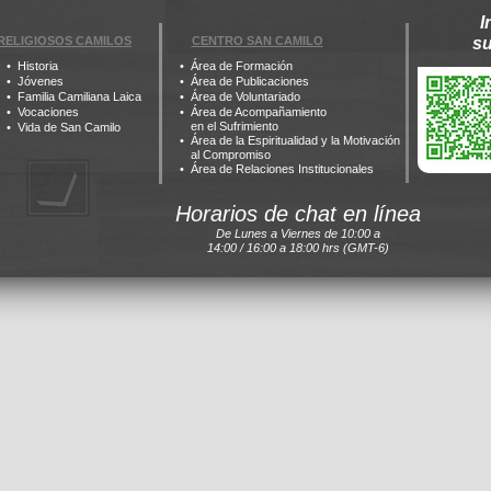
I
RELIGIOSOS CAMILOS
CENTRO SAN CAMILO
s
Historia
Área de Formación
Jóvenes
Área de Publicaciones
Familia Camiliana Laica
Área de Voluntariado
Vocaciones
Área de Acompañamiento
en el Sufrimiento
Vida de San Camilo
Área de la Espiritualidad y la Motivación
al Compromiso
Área de Relaciones Institucionales
Horarios de chat en línea
De Lunes a Viernes de 10:00 a
14:00 / 16:00 a 18:00 hrs (GMT-6)