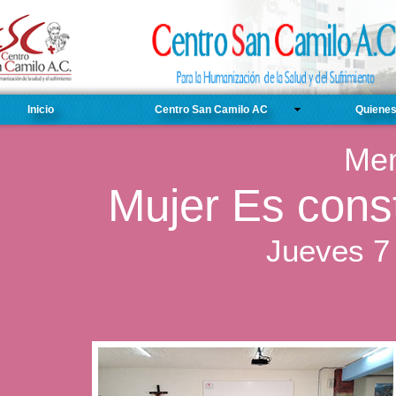
Inicio
Centro San Camilo AC
Quiene
Mem
Mujer Es cons
Jueves 7