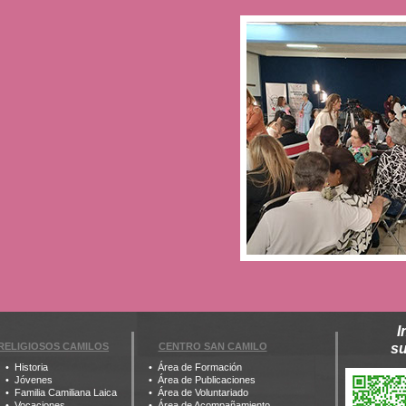
I
RELIGIOSOS CAMILOS
CENTRO SAN CAMILO
s
Historia
Área de Formación
Jóvenes
Área de Publicaciones
Familia Camiliana Laica
Área de Voluntariado
Vocaciones
Área de Acompañamiento