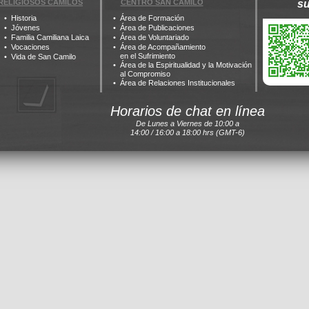
RELIGIOSOS CAMILOS
CENTRO SAN CAMILO
s
Historia
Área de Formación
Jóvenes
Área de Publicaciones
Familia Camiliana Laica
Área de Voluntariado
Vocaciones
Área de Acompañamiento
en el Sufrimiento
Vida de San Camilo
Área de la Espiritualidad y la Motivación
al Compromiso
Área de Relaciones Institucionales
Horarios de chat en línea
De Lunes a Viernes de 10:00 a
14:00 / 16:00 a 18:00 hrs (GMT-6)