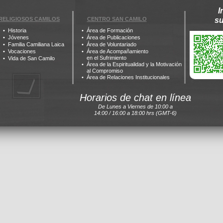
I
RELIGIOSOS CAMILOS
CENTRO SAN CAMILO
s
Historia
Área de Formación
Jóvenes
Área de Publicaciones
Familia Camiliana Laica
Área de Voluntariado
Vocaciones
Área de Acompañamiento
en el Sufrimiento
Vida de San Camilo
Área de la Espiritualidad y la Motivación
al Compromiso
Área de Relaciones Institucionales
Horarios de chat en línea
De Lunes a Viernes de 10:00 a
14:00 / 16:00 a 18:00 hrs (GMT-6)