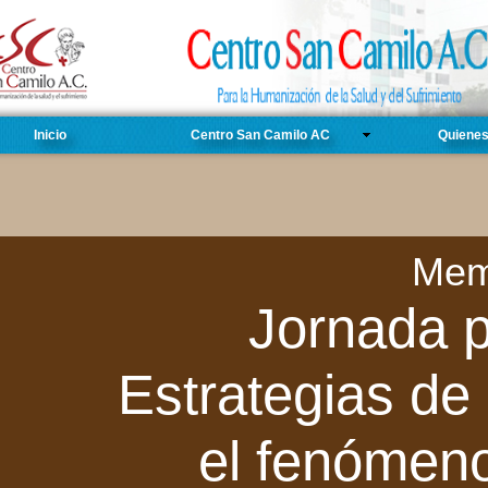
Inicio
Centro San Camilo AC
Quiene
Mem
Jornada p
Estrategias de
el fenómeno