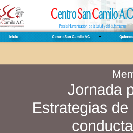
Inicio
Centro San Camilo AC
Quiene
Mem
Jornada p
Estrategias de
conducta