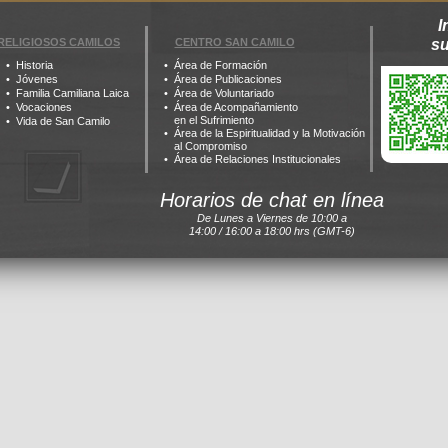
I
RELIGIOSOS CAMILOS
CENTRO SAN CAMILO
s
Historia
Área de Formación
Jóvenes
Área de Publicaciones
Familia Camiliana Laica
Área de Voluntariado
Vocaciones
Área de Acompañamiento
en el Sufrimiento
Vida de San Camilo
Área de la Espiritualidad y la Motivación
al Compromiso
Área de Relaciones Institucionales
Horarios de chat en línea
De Lunes a Viernes de 10:00 a
14:00 / 16:00 a 18:00 hrs (GMT-6)