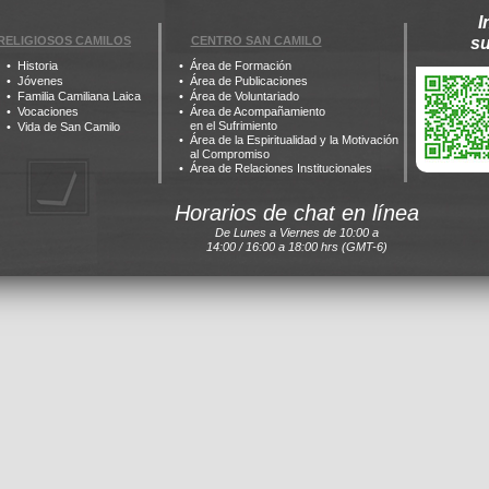
I
RELIGIOSOS CAMILOS
CENTRO SAN CAMILO
s
Historia
Área de Formación
Jóvenes
Área de Publicaciones
Familia Camiliana Laica
Área de Voluntariado
Vocaciones
Área de Acompañamiento
en el Sufrimiento
Vida de San Camilo
Área de la Espiritualidad y la Motivación
al Compromiso
Área de Relaciones Institucionales
Horarios de chat en línea
De Lunes a Viernes de 10:00 a
14:00 / 16:00 a 18:00 hrs (GMT-6)