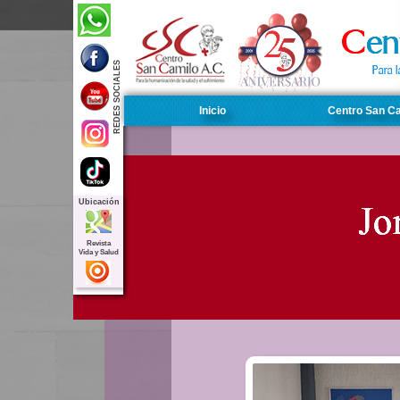
REDES SOCIALES
Inicio
Centro San C
Ubicación
Revista
Simpos
Vida y Salud