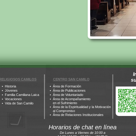
I
RELIGIOSOS CAMILOS
CENTRO SAN CAMILO
s
Historia
Área de Formación
Jóvenes
Área de Publicaciones
Familia Camiliana Laica
Área de Voluntariado
Vocaciones
Área de Acompañamiento
en el Sufrimiento
Vida de San Camilo
Área de la Espiritualidad y la Motivación
al Compromiso
Área de Relaciones Institucionales
Horarios de chat en línea
De Lunes a Viernes de 10:00 a