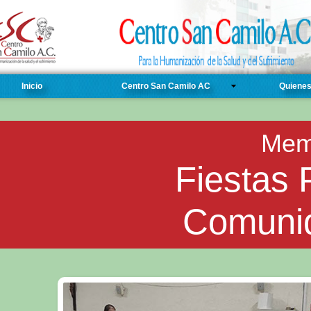
Inicio
Centro San Camilo AC
Quiene
Mem
Mem
Fiestas 
Simposium de T
Comuni