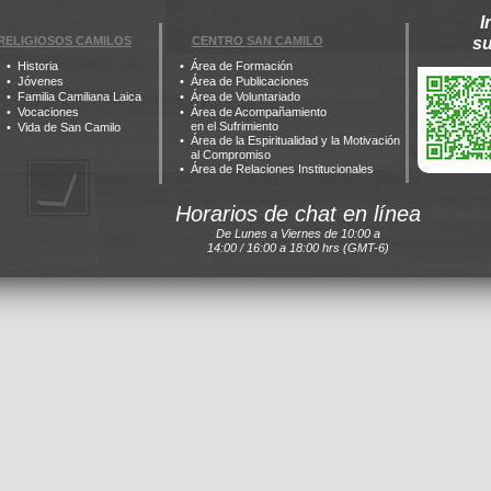
I
RELIGIOSOS CAMILOS
CENTRO SAN CAMILO
s
Historia
Área de Formación
Jóvenes
Área de Publicaciones
Familia Camiliana Laica
Área de Voluntariado
Vocaciones
Área de Acompañamiento
en el Sufrimiento
Vida de San Camilo
Área de la Espiritualidad y la Motivación
al Compromiso
Área de Relaciones Institucionales
Horarios de chat en línea
De Lunes a Viernes de 10:00 a
14:00 / 16:00 a 18:00 hrs (GMT-6)