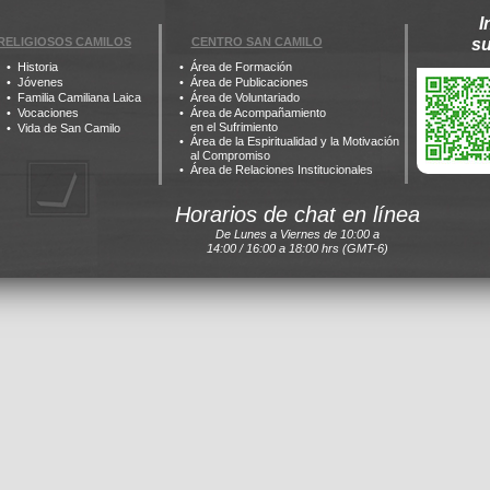
I
RELIGIOSOS CAMILOS
CENTRO SAN CAMILO
s
Historia
Área de Formación
Jóvenes
Área de Publicaciones
Familia Camiliana Laica
Área de Voluntariado
Vocaciones
Área de Acompañamiento
en el Sufrimiento
Vida de San Camilo
Área de la Espiritualidad y la Motivación
al Compromiso
Área de Relaciones Institucionales
Horarios de chat en línea
De Lunes a Viernes de 10:00 a
14:00 / 16:00 a 18:00 hrs (GMT-6)