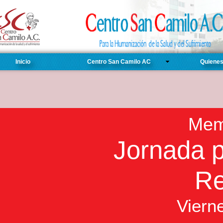
Inicio
Centro San Camilo AC
Quiene
Mem
Jornada p
Re
Viern