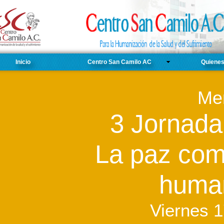
Inicio
Centro San Camilo AC
Quiene
Me
3 Jornada
La paz com
human
Viernes 