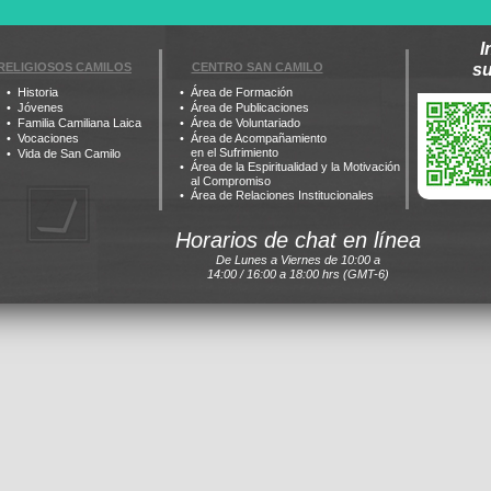
I
RELIGIOSOS CAMILOS
CENTRO SAN CAMILO
s
Historia
Área de Formación
Jóvenes
Área de Publicaciones
Familia Camiliana Laica
Área de Voluntariado
Vocaciones
Área de Acompañamiento
en el Sufrimiento
Vida de San Camilo
Área de la Espiritualidad y la Motivación
al Compromiso
Área de Relaciones Institucionales
Horarios de chat en línea
De Lunes a Viernes de 10:00 a
14:00 / 16:00 a 18:00 hrs (GMT-6)