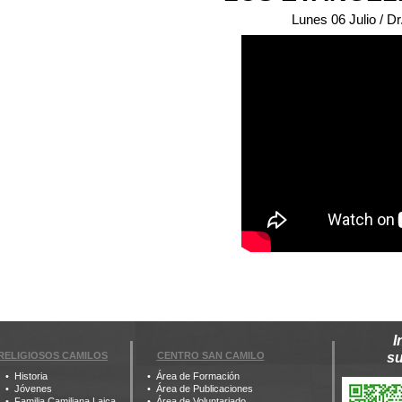
Lunes 06 Julio / D
I
RELIGIOSOS CAMILOS
CENTRO SAN CAMILO
s
Historia
Área de Formación
Jóvenes
Área de Publicaciones
Familia Camiliana Laica
Área de Voluntariado