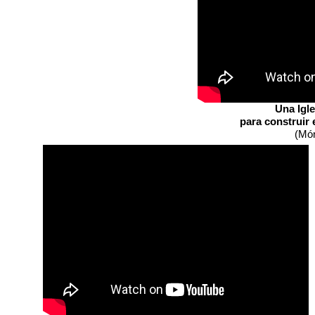
Una Igl
para construir 
(Móni