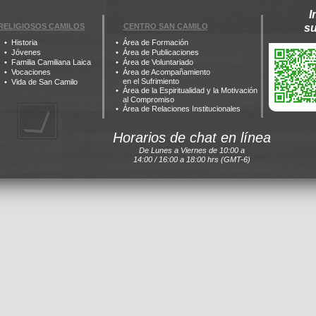
I
RELIGIOSOS CAMILOS
CENTRO SAN CAMILO
s
Historia
Área de Formación
Jóvenes
Área de Publicaciones
Familia Camiliana Laica
Área de Voluntariado
Vocaciones
Área de Acompañamiento
en el Sufrimiento
Vida de San Camilo
Área de la Espiritualidad y la Motivación
al Compromiso
Área de Relaciones Institucionales
Horarios de chat en línea
De Lunes a Viernes de 10:00 a
14:00 / 16:00 a 18:00 hrs (GMT-6)