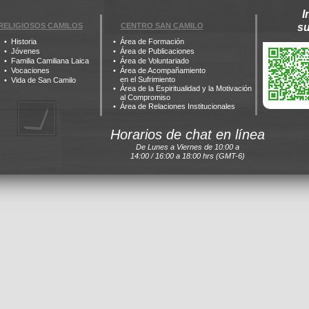
I
RELIGIOSOS CAMILOS
CENTRO SAN CAMILO
s
Historia
Área de Formación
Jóvenes
Área de Publicaciones
Familia Camiliana Laica
Área de Voluntariado
Vocaciones
Área de Acompañamiento
en el Sufrimiento
Vida de San Camilo
Área de la Espiritualidad y la Motivación
al Compromiso
Área de Relaciones Institucionales
Horarios de chat en línea
De Lunes a Viernes de 10:00 a
14:00 / 16:00 a 18:00 hrs (GMT-6)