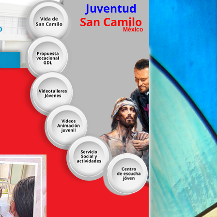
o
México